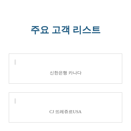
주요 고객 리스트
신한은행 카나다
CJ 뜨레쥬르USA